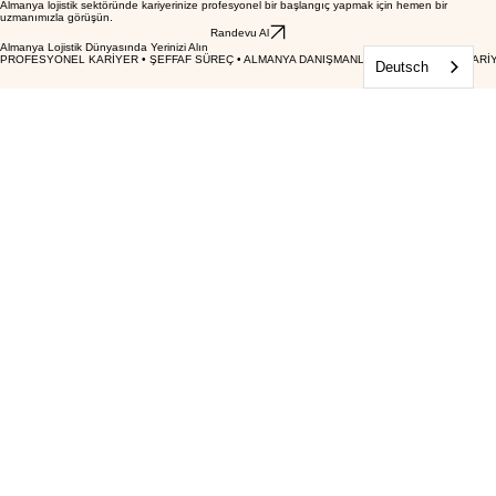
ilkemiz gereği tüm maliyet süreçlerini ücretsiz ön görüşme randevunuzda detaylıca paylaşıyoruz.
Ücretsiz Ön Görüşme Randevusu Alın
Almanya lojistik sektöründe kariyerinize profesyonel bir başlangıç yapmak için hemen bir
uzmanımızla görüşün.
Randevu Al
Deutsch
Almanya Lojistik Dünyasında Yerinizi Alın
PROFESYONEL KARİYER • ŞEFFAF SÜREÇ • ALMANYA DANIŞMANLIK