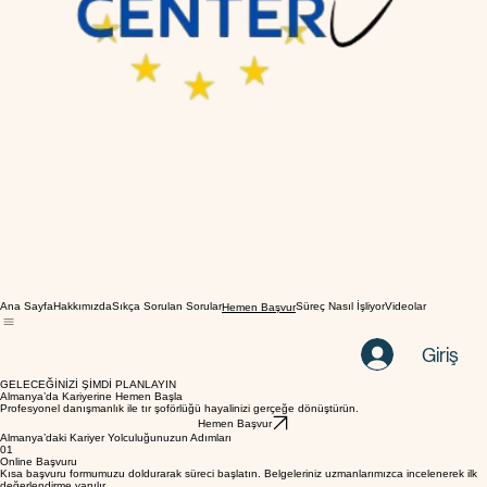
Ana Sayfa
Hakkımızda
Sıkça Sorulan Sorular
Süreç Nasıl İşliyor
Videolar
Hemen Başvur
Giriş
GELECEĞİNİZİ ŞİMDİ PLANLAYIN
Almanya’da Kariyerine Hemen Başla
Profesyonel danışmanlık ile tır şoförlüğü hayalinizi gerçeğe dönüştürün.
Hemen Başvur
Almanya’daki Kariyer Yolculuğunuzun Adımları
01