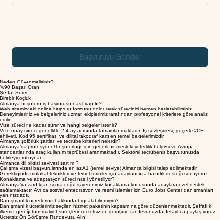
Mesajınız
Başvuruyu Gönder
Neden Güvenmelisiniz?
%90 Başarı Oranı
Şeffaf Süreç
Birebir Koçluk
Almanya tır şoförü iş başvurusu nasıl yapılır?
Web sitemizdeki online başvuru formunu doldurarak sürecinizi hemen başlatabilirsiniz.
Deneyimleriniz ve belgeleriniz uzman ekiplerimiz tarafından profesyonel kriterlere göre analiz
edilir.
Vize süreci ne kadar sürer ve hangi belgeler istenir?
Vize onay süreci genellikle 2-4 ay arasında tamamlanmaktadır. İş sözleşmesi, geçerli C/CE
ehliyeti, Kod 95 sertifikası ve dijital takograf kartı en temel belgelerimizdir.
Almanya şoförlük şartları ve tecrübe kriterleri nelerdir?
Almanya’da profesyonel tır şoförlüğü için geçerli bir mesleki yeterlilik belgesi ve Avrupa
standartlarında araç kullanım tecrübesi aranmaktadır. Sektörel tecrübeniz başvurunuzda
belirleyici rol oynar.
Almanca dil bilgisi seviyesi şart mı?
Çalışma vizesi başvurularında en az A1 (temel seviye) Almanca bilgisi talep edilmektedir.
Gerektiğinde mülakat teknikleri ve temel terimler için adaylarımıza hazırlık desteği sunuyoruz.
Konaklama ve adaptasyon süreci nasıl yönetiliyor?
Almanya’ya vardıktan sonra çoğu iş verenimiz konaklama konusunda adaylara özel destek
sağlamaktadır. Ayrıca sosyal entegrasyon ve resmi işlemler için Euro Jobs Center danışmanları
yanınızdadır.
Danışmanlık ücretleriniz hakkında bilgi alabilir miyim?
Danışmanlık ücretlerimiz seçilen hizmet paketinin kapsamına göre düzenlenmektedir. Şeffaflık