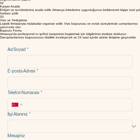
Online Başvuru
Kısa başvuru formumuzu doldurarak süreci başlatın. Belgeleriniz uzmanlarımızca incelenerek ilk
değerlendirme yapılır.
02
Kariyer Analizi
Ehliyet ve tecrübeleriniz analiz edilir. Almanya kriterlerine uygunluğunuz belirlenerek kişiye özel yol
haritası çizilir.
03
Vize ve Yerleştirme
Lojistik firmalarıyla mülakatlar organize edilir. Vize başvurusu ve evrak süreçlerinde uzmanlarımız
yanınızda olur.
Başvuru Formu
Almanya'da profesyonel tır şoförü kariyerinizi başlatmak için bilgilerinizi eksiksiz doldurun.
Danışmanlarımız başvurunuzu titizlikle inceleyecek ve 24 saat içinde sizinle iletişime geçecektir.
Ad Soyad
*
E-posta Adresi
*
Telefon Numarası
*
İlgi Alanınız
*