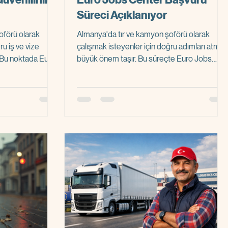
Süreci Açıklanıyor
oförü olarak
Almanya'da tır ve kamyon şoförü olarak
ru iş ve vize
çalışmak isteyenler için doğru adımları atmak
. Bu noktada Euro
büyük önem taşır. Bu süreçte Euro Jobs
amlı destek
Center, adaylara kapsamlı destek sunarak
um olarak öne
vize işlemlerinden işe yerleştirmeye kadar
klında aynı soru
tüm aşamalarda rehberlik sağlar. Bu yazıda,
ilir mi? Bu
Euro Jobs Center başvuru sürecini adım
üvenilirliğini
adım açıklayarak, Almanya'da tır/kamyon
ceğim. Amacım,
şoförü olma hayalinizi gerçeğe
örü olmak
dönüştürmenize yardımcı olacağım. Euro
vermesine yardımcı
Jobs Başvuru Detayları Euro Jobs Center
başvuru süreci, adayların Almanya'da ça