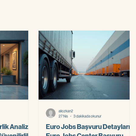
aliozkan2
27 Nis
3 dakikada okunur
lik Analizi:
Euro Jobs Başvuru Detayları:
üvenilirlik
Euro Jobs Center Başvuru