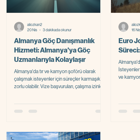
aliozkan2
alioz
20 Nis
3 dakikada okunur
16 Ni
Almanya Göç Danışmanlık
Euro J
Hizmeti: Almanya'ya Göç
Süreci
Uzmanlarıyla Kolaylaşır
Almanya'd
İsteyenler
Almanya'da tır ve kamyon şoförü olarak
ve kamyon 
çalışmak isteyenler için süreçler karmaşık ve
için başvu
zorlu olabilir. Vize başvuruları, çalışma izinleri,
görünebili
iş bulma ve yerleşim gibi aşamalar, doğru
işlemleri h
bilgi ve deneyim olmadan zaman kaybına ve
çabuk ulaş
stresli durumlara yol açabilir. Bu noktada
aracılığıy
almanya göç danışmanlık hizmeti devreye
isteyenler
girer. Uzmanlar, süreci sizin için kolaylaştırır,
anlatacağı
doğru adımları atmanızı sağlar ve Almanya'da
hazırlaman
yeni hayatınıza hızlıca başlamanıza yardımcı