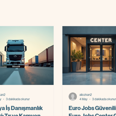
kan2
aliozkan2
y
3 dakikada okunur
4 May
3 dakikada okunur
a İş Danışmanlık
Euro Jobs Güvenilir
i: Tır ve Kamyon
Euro Jobs Center G