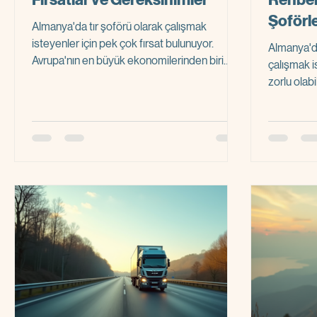
Şoförle
Almanya'da tır şoförü olarak çalışmak
isteyenler için pek çok fırsat bulunuyor.
Almanya'd
Avrupa'nın en büyük ekonomilerinden biri
çalışmak i
olan Almanya, lojistik sektöründe sürekli
zorlu olabi
büyüyor. Bu büyüme, tır ve kamyon
olmadan, v
şoförlerine olan talebi artırıyor. Almanya tır
yerleşme 
şoförü işleri, özellikle deneyimli ve disiplinli
deneyimler
adaylar için cazip bir seçenek haline geliyor.
Almanya iş
Bu yazıda, Almanya'da tır şoförü olarak
yol göster
çalışmak isteyenler için önemli bilgileri ve iş
Amacım, A
başvuru süreçlerini detaylı şekilde ele
olarak çal
alacağım. Al
netleştirm
kolaylaştı