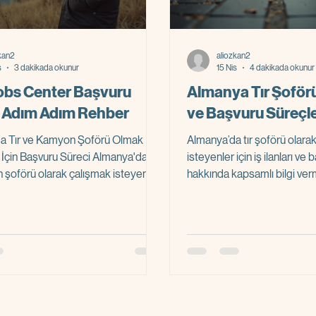
kan2
aliozkan2
s
3 dakikada okunur
15 Nis
4 dakikada okunur
obs Center Başvuru
Almanya Tır Şoförü 
: Adım Adım Rehber
ve Başvuru Süreçle
a Tır ve Kamyon Şoförü Olmak
Almanya’da tır şoförü olara
 İçin Başvuru Süreci Almanya'da tır
isteyenler için iş ilanları ve
şoförü olarak çalışmak isteyenler
hakkında kapsamlı bilgi ver
ru süreci bazen karmaşık
alanda doğru adımları atma
r. Doğru adımları takip etmek,
sürecini hızlandırır hem de
ızlandırır ve sizi hedefinize daha
çalışma hayatına sorunsuz 
tırır. Bu yazıda, Euro Jobs Center
sağlar. Yazının devamında, 
la Almanya'da şoförlük yapmak
şoförü olmanın gereklilikleri, 
 için başvuru sürecini adım adım
ulaşabileceğiniz ve başvuru
m. Böylece, hangi belgeleri
etmeniz gereken noktaları d
ız gerektiğini, başvurunun nasıl
anlatacağım. Almanya’da Tır Şoförü Olmak