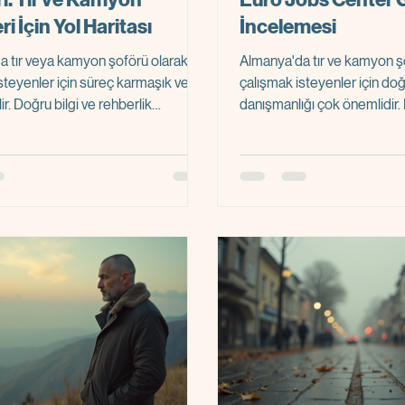
ri İçin Yol Haritası
İncelemesi
a tır veya kamyon şoförü olarak
Almanya'da tır ve kamyon ş
steyenler için süreç karmaşık ve
çalışmak isteyenler için doğ
lir. Doğru bilgi ve rehberlik
danışmanlığı çok önemlidir
ize başvurusu, iş bulma ve
Jobs Center, adaylara kaps
aşamaları zaman kaybına ve stresli
sunmayı amaçlayan bir kur
e dönüşebilir. Bu nedenle,
çıkıyor. Ancak, her adayın a
 danışmanlık rehberi olarak size
var: Euro Jobs Center güven
ecek kapsamlı bir içerik hazırladım.
yazıda, Euro Jobs Center’ın g
lmanya'da tır ve kamyon şoförü
detaylı şekilde analiz ede
ışmak isteyenlerin adımlarını
Almanya’da tır/kamyon şof
ek ve başarıya ulaşmalarını
isteyenlerin bilinçli karar 
rmak. Almanya İş Da
olmak. Euro Jobs Güvenilirl