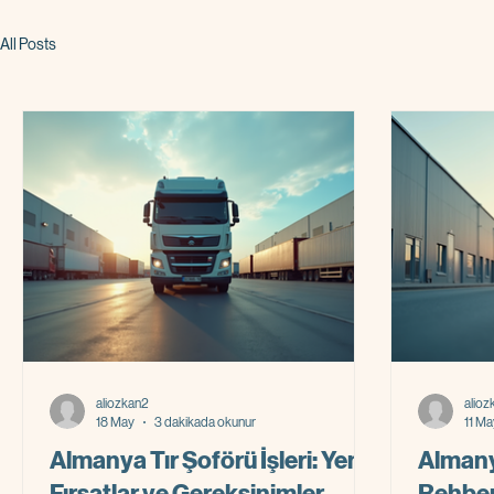
All Posts
aliozkan2
alioz
18 May
3 dakikada okunur
11 Ma
Almanya Tır Şoförü İşleri: Yeni
Almany
Fırsatlar ve Gereksinimler
Rehber