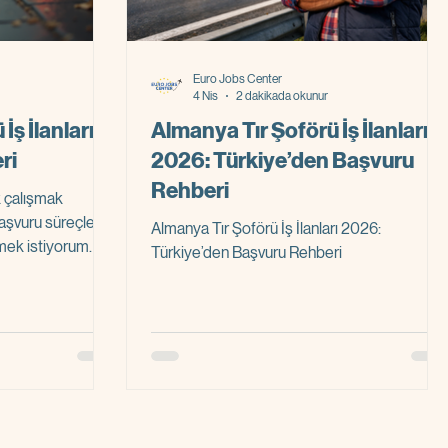
Euro Jobs Center
4 Nis
2 dakikada okunur
İş İlanları
Almanya Tır Şoförü İş İlanları
ri
2026: Türkiye’den Başvuru
Rehberi
k çalışmak
 başvuru süreçleri
Almanya Tır Şoförü İş İlanları 2026:
mek istiyorum. Bu
Türkiye’den Başvuru Rehberi
k, hem iş bulma
 Almanya’da
başlamanızı
Almanya’da tır
iş ilanlarına nasıl
 sürecinde dikkat
etaylı şekilde