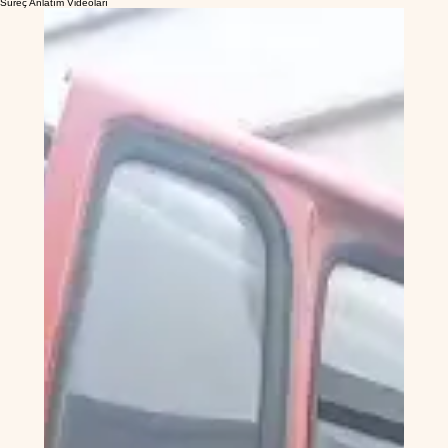
Tümü
İşveren Aday Videoları
Vize Çıkan Adaylarımız
Süreç Anlatım Videoları
Süreç Anlatım Videoları