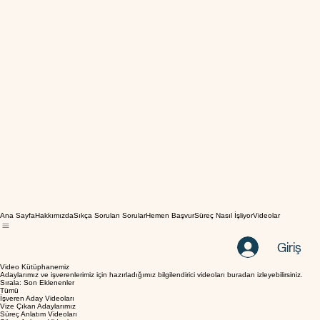
Ana Sayfa
Hakkımızda
Sıkça Sorulan Sorular
Hemen Başvur
Süreç Nasıl İşliyor
Videolar
Giriş
Video Kütüphanemiz
Adaylarımız ve işverenlerimiz için hazırladığımız bilgilendirici videoları buradan izleyebilirsiniz.
Sırala: Son Eklenenler